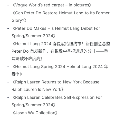
《Vogue World’s red carpet – in pictures》
《Can Peter Do Restore Helmut Lang to Its Former
Glory?》
《Peter Do Makes His Helmut Lang Debut For
Spring/Summer 2024》
《Helmut Lang 2024 春夏献给纽约市！新任创意总监
Peter Do 首发新作，在致敬中拿捏进退的分寸——重
建与破坏难度高》
《Helmut Lang Spring 2024 Helmut Lang 2024 年
春季》
《Ralph Lauren Returns to New York Because
Ralph Lauren Is New York》
《Ralph Lauren Celebrates Self-Expression For
Spring/Summer 2024》
《Jason Wu Collection》