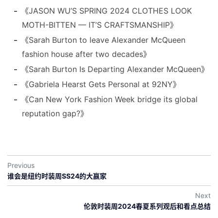
《JASON WU’S SPRING 2024 CLOTHES LOOK
MOTH-BITTEN — IT’S CRAFTSMANSHIP》
《Sarah Burton to leave Alexander McQueen
fashion house after two decades》
《Sarah Burton Is Departing Alexander McQueen》
《Gabriela Hearst Gets Personal at 92NY》
《Can New York Fashion Week bridge its global
reputation gap?》
Previous
谁会是纽约时装周SS24的大赢家
Next
伦敦时装周2024春夏系列观后和看点总结