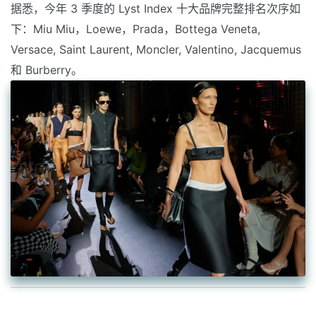
据悉，今年 3 季度的 Lyst Index 十大品牌完整排名次序如
下：Miu Miu，Loewe，Prada，Bottega Veneta,
Versace, Saint Laurent, Moncler, Valentino, Jacquemus
和 Burberry。