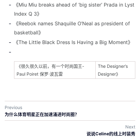
《Miu Miu breaks ahead of ‘big sister’ Prada in Lyst
Index Q 3》
《Reebok names Shaquille O’Neal as president of
basketball》
《The Little Black Dress Is Having a Big Moment》
《很久很久以前，有一个时尚国王-
The Designer’s
Paul Poiret 保罗·波瓦雷
Designer》
Previous
为什么体育明星正在加速涌进时尚圈？
Next
说说Celine的线上时装秀