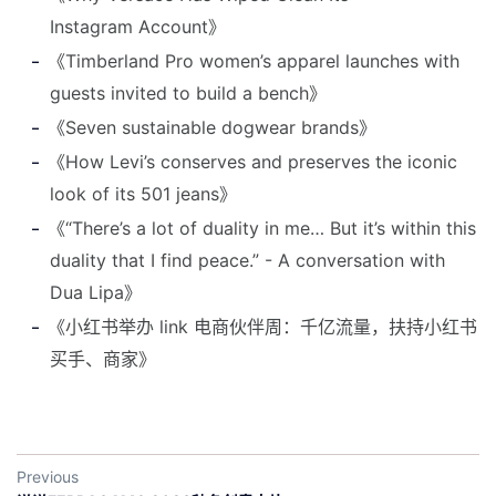
Instagram Account》
《Timberland Pro women’s apparel launches with
guests invited to build a bench》
《Seven sustainable dogwear brands》
《How Levi’s conserves and preserves the iconic
look of its 501 jeans》
《“There’s a lot of duality in me… But it’s within this
duality that I find peace.” - A conversation with
Dua Lipa》
《小红书举办 link 电商伙伴周：千亿流量，扶持小红书
买手、商家》
Previous