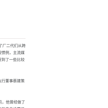
到了厂二代们从跨
按惯例，主流媒
捉到了一些比较
执行董事蔡建策
。
前，他曾经做了