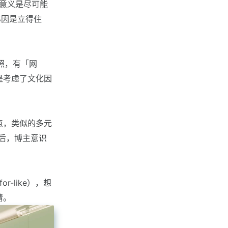
在的意义是尽可能
牌基因是立得住
卡拍照，有「网
是考虑了文化因
点，类似的多元
享后，博主意识
r-like），想
情。