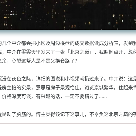
的几个中介都会把小区及周边楼盘的成交数据做成分析表，发到
底，中介在雾霾天里发来了一张「北京之巅」，我照例点开，忽
之余，心想这帮人是不是又换套路了？
浸在夜色之际，详细的图说和小视频就扔过来了。中介说：这是 
是房主拍的实景，意思是房子景观绝佳，饱览京城繁华，住起来
，价格深度可谈，有兴趣的话，一定不要错过了……
疑是动了脑筋的。博主觉得该记下这事儿，不辜负这北京之巅的