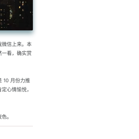
我微信上来。本
然一看，确实赏
10 月份力推
肯定心情愉悦，
夜色。