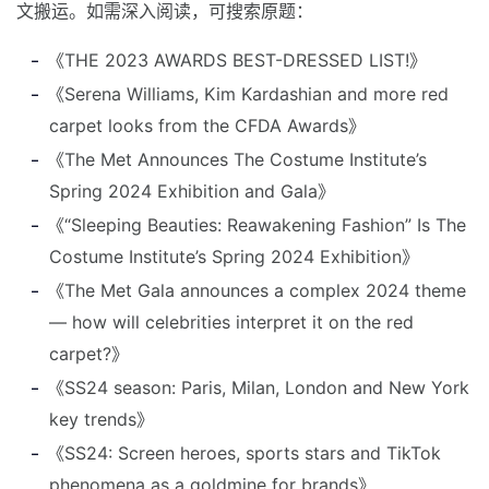
文搬运。如需深入阅读，可搜索原题：
《THE 2023 AWARDS BEST-DRESSED LIST!》
《Serena Williams, Kim Kardashian and more red
carpet looks from the CFDA Awards》
《The Met Announces The Costume Institute’s
Spring 2024 Exhibition and Gala》
《“Sleeping Beauties: Reawakening Fashion” Is The
Costume Institute’s Spring 2024 Exhibition》
《The Met Gala announces a complex 2024 theme
— how will celebrities interpret it on the red
carpet?》
《SS24 season: Paris, Milan, London and New York
key trends》
《SS24: Screen heroes, sports stars and TikTok
phenomena as a goldmine for brands》